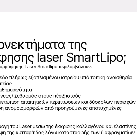
ονεκτήματα της
ησης laser SmartLipo;
αρρόφησης Laser Smartlipo περιλαμβάνουν:
πεδο πλήρως εξοπλισμένου ιατρείου υπό τοπική αναισθησία
πείας
αθημερινότητα
νειες/ Σεβασμός στους πέριξ ιστούς
τιμετώπιση απαιτητικών περιπτώσεων και δύσκολων περιοχών
ωση ανομοιομορφιών από προηγούμενες αποτυχημένες
ογή του Laser μέσω της έκκρισης κολλαγόνου και ελαστίνης
ειψη της κυτταρίτιδας λόγω καταστροφής των διαφραγματίων