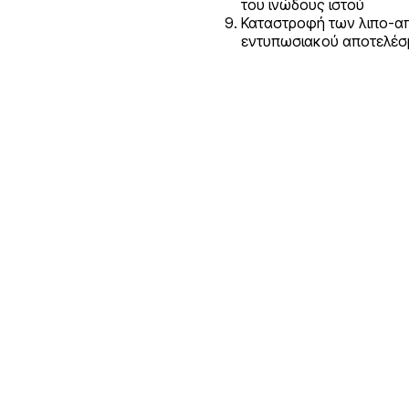
του ινώδους ιστού
Καταστροφή των λιπο-απ
εντυπωσιακού αποτελέσ
 INSTITUTE
XCELLENCE IN