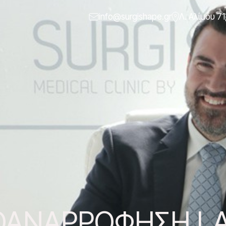
info@surgishape.gr
Λ. Αλίμου 71
ΟΑΝΑΡΡΌΦΗΣΗ L