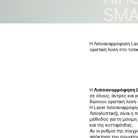
SMA
Η Λιποαναρρόφηση Lase
οριστική λύση στο τοπ
Η
Λιποαναρρόφηση L
σε όλους, άντρες και 
δώσουν οριστική λύση 
Η Laser λιποαναρρόφη
Λιπογλυπτική), είναι η 
μέθοδος για τη μόνιμη
και της κυτταρίτιδας.
Αν οι ρυθμοί της σύγχ
απόκτηση του σώματος