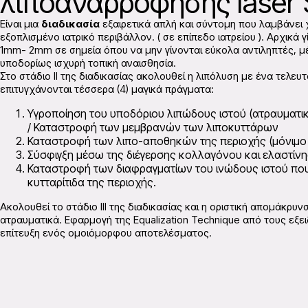
λιποαναρρόφησης laser 
Είναι μια
διαδικασία
εξαιρετικά απλή και σύντομη που λαμβάνει
εξοπλισμένο ιατρικό περιβάλλον. ( σε επίπεδο ιατρείου ). Αρχικά 
1mm- 2mm σε σημεία όπου να μην γίνονται εύκολα αντιληπτές, 
υποδορίως ισχυρή τοπική αναισθησία.
Στο στάδιο II της διαδικασίας ακολουθεί η λιπόλυση με ένα τελευτ
επιτυγχάνονται τέσσερα (4) μαγικά πράγματα:
Υγροποίηση του υποδόριου λιπώδους ιστού (ατραυματικ
/ Καταστροφή των μεμβρανών των λιποκυττάρων
Καταστροφή των λιπο-αποθηκών της περιοχής (μόνιμο
Σύσφιγξη μέσω της διέγερσης κολλαγόνου και ελαστίνη
Καταστροφή των διαφραγματίων του ινώδους ιστού που 
κυτταρίτιδα της περιοχής.
Ακολουθεί το στάδιο III της διαδικασίας και η οριστική απομάκρυ
ατραυματικά. Εφαρμογή της Equalization Technique από τους εξει
επίτευξη ενός ομοιόμορφου αποτελέσματος.