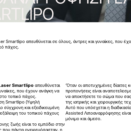
RTLIPO
r Smartlipo απευθύνεται σε όλους, άντρες και γυναίκες, που έ
ικό πάχος.
aser Smartlipo
απευθύνεται
‘Όταν οι αποτυχημένες δίαιτες κ
γυναίκες, που έχουν ανάγκη να
προπονήσεις είναι αναποτελεσμα
στο τοπικό πάχος.
να αποκτήσετε το σώμα που σας 
ση Smartlipo (Υψηλή
της ιατρικής και χειρουργικής τε
πιο σύγχρονη και εξειδικευμένη
Αυτό που υπόσχεται η διαδικασί
 εξάλειψη του τοπικού πάχους
Assisted Λιποαναρρόφησης είνα
μόνιμο και άμεσο.
ρονης ζωής είναι το εμπόδιο στην
 που πάντα ονειρευόσασταν, η