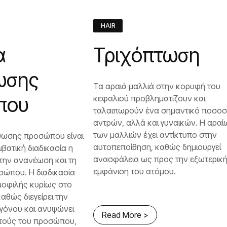
HAIR
α
Τριχόπτωση
ωσης
Τα αραιά μαλλιά στην κορυφή του
που
κεφαλιού προβληματίζουν και
ταλαιπωρούν ένα σημαντικό ποσο
αντρών, αλλά και γυναικών. Η αρα
των μαλλιών έχει αντίκτυπο στην
θωσης προσώπου είναι
αυτοπεποίθηση, καθώς δημιουργεί
μβατική διαδικασία η
ανασφάλεια ως προς την εξωτερικ
στην ανανέωση και τη
εμφάνιση του ατόμου.
σώπου. Η διαδικασία
δημοφιλής κυρίως στο
αθώς διεγείρει την
γόνου και ανυψώνει
Read More >
στούς του προσώπου,