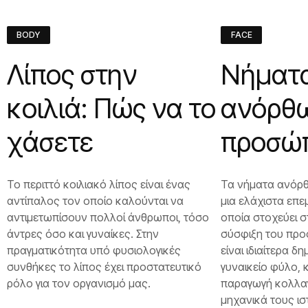
BODY
FACE
Λίπος στην
Νήματ
κοιλιά: Πώς να το
ανόρθ
χάσετε
προσώ
Το περιττό κοιλιακό λίπος είναι ένας
Τα νήματα ανόρ
αντίπαλος τον οποίο καλούνται να
μια ελάχιστα επε
αντιμετωπίσουν πολλοί άνθρωποι, τόσο
οποία στοχεύει 
άντρες όσο και γυναίκες. Στην
σύσφιξη του προ
πραγματικότητα υπό φυσιολογικές
είναι ιδιαίτερα 
συνθήκες το λίπος έχει προστατευτικό
γυναικείο φύλο, κ
ρόλο για τον οργανισμό μας.
παραγωγή κολλα
μηχανικά τους ι