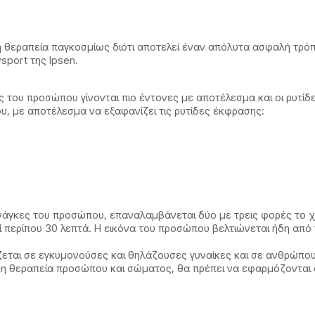
τική θεραπεία παγκοσμίως διότι αποτελεί έναν απόλυτα ασφαλή τρ
sport της Ipsen.
 του προσώπου γίνονται πιο έντονες με αποτέλεσμα και οι ρυτίδε
, με αποτέλεσμα να εξαφανίζει τις ρυτίδες έκφρασης:
ανάγκες του προσώπου, επαναλαμβάνεται δύο με τρεις φορές το χ
κεί περίπου 30 λεπτά. Η εικόνα του προσώπου βελτιώνεται ήδη απ
ζεται σε εγκυμονούσες και θηλάζουσες γυναίκες και σε ανθρώπους
μη θεραπεία προσώπου και σώματος, θα πρέπει να εφαρμόζονται α