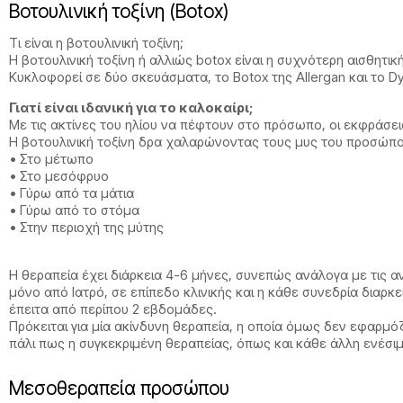
Βοτουλινική τοξίνη (Botox)
Τι είναι η βοτουλινική τοξίνη;
Η βοτουλινική τοξίνη ή αλλιώς botox είναι η συχνότερη αισθη
Κυκλοφορεί σε δύο σκευάσματα, το Botox της Allergan και το Dy
Γιατί είναι ιδανική για το καλοκαίρι;
Με τις ακτίνες του ηλίου να πέφτουν στο πρόσωπο, οι εκφράσεις
Η βοτουλινική τοξίνη δρα χαλαρώνοντας τους μυς του προσώπου
• Στο μέτωπο
• Στο μεσόφρυο
• Γύρω από τα μάτια
• Γύρω από το στόμα
• Στην περιοχή της μύτης
Η θεραπεία έχει διάρκεια 4-6 μήνες, συνεπώς ανάλογα με τις 
μόνο από Ιατρό, σε επίπεδο κλινικής και η κάθε συνεδρία διαρ
έπειτα από περίπου 2 εβδομάδες.
Πρόκειται για μία ακίνδυνη θεραπεία, η οποία όμως δεν εφαρμό
πάλι πως η συγκεκριμένη θεραπείας, όπως και κάθε άλλη ενέσι
Μεσοθεραπεία προσώπου